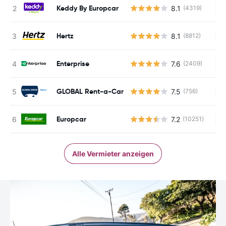
Keddy By Europcar
8.1
(4319)
Ke
Hertz
8.1
(8812)
Ke
Enterprise
7.6
(2409)
Ke
GLOBAL Rent-a-Car
7.5
(756)
Ke
Europcar
7.2
(10251)
Ke
Alle Vermieter anzeigen