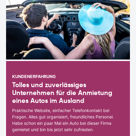
KUNDENERFAHRUNG
Tolles und zuverlässiges
Unternehmen für die Anmietung
eines Autos im Ausland
Praktische Website, einfacher Telefonkontakt bei
Fragen. Alles gut organisiert, freundliches Personal.
Habe schon ein paar Mal ein Auto bei dieser Firma
gemietet und bin bis jetzt sehr zufrieden.