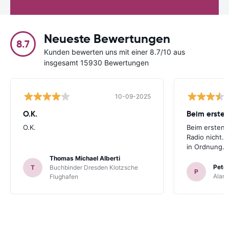
Neueste Bewertungen
8.7
Kunden bewerten uns mit einer 8.7/10 aus
insgesamt 15930 Bewertungen
10-09-2025
O.K.
Beim ersten
O.K.
Beim ersten 
Radio nicht. 
in Ordnung.
Thomas Michael Alberti
Peter
T
Buchbinder Dresden Klotzsche
P
Alam
Flughafen