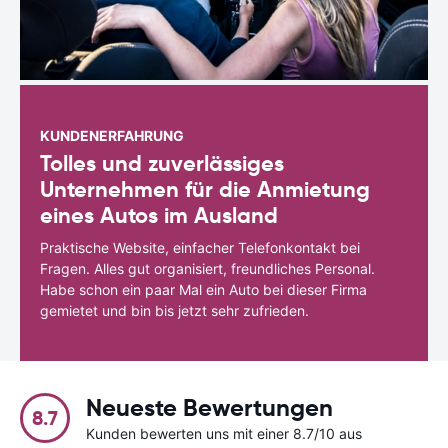
KUNDENERFAHRUNG
Tolles und zuverlässiges
Unternehmen für die Anmietung
eines Autos im Ausland
Praktische Website, einfacher Telefonkontakt bei
Fragen. Alles gut organisiert, freundliches Personal.
Habe schon ein paar Mal ein Auto bei dieser Firma
gemietet und bin bis jetzt sehr zufrieden.
Neueste Bewertungen
8.7
Kunden bewerten uns mit einer 8.7/10 aus