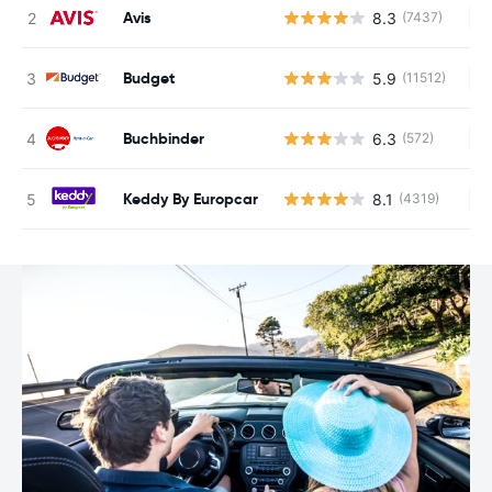
Avis
8.3
(7437)
Ke
Budget
5.9
(11512)
Ke
Buchbinder
6.3
(572)
Ke
Keddy By Europcar
8.1
(4319)
Ke