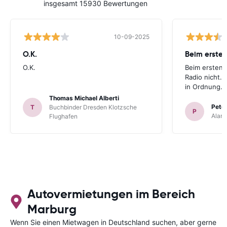
insgesamt 15930 Bewertungen
10-09-2025
O.K.
Beim ersten
O.K.
Beim ersten 
Radio nicht. 
in Ordnung.
Thomas Michael Alberti
Peter
T
Buchbinder Dresden Klotzsche
P
Alam
Flughafen
Autovermietungen im Bereich
Marburg
Wenn Sie einen Mietwagen in Deutschland suchen, aber gerne