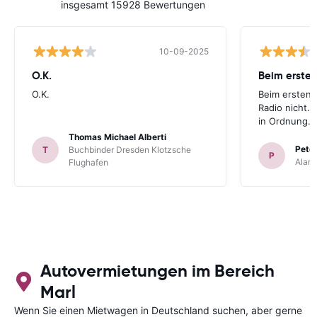
insgesamt 15928 Bewertungen
10-09-2025
O.K.
Beim ersten
O.K.
Beim ersten 
Radio nicht. 
in Ordnung.
Thomas Michael Alberti
Peter
T
Buchbinder Dresden Klotzsche
P
Alam
Flughafen
Autovermietungen im Bereich
Marl
Wenn Sie einen Mietwagen in Deutschland suchen, aber gerne