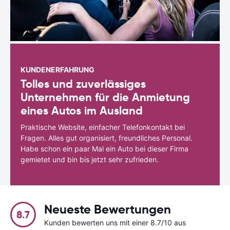
KUNDENERFAHRUNG
Tolles und zuverlässiges
Unternehmen für die Anmietung
eines Autos im Ausland
Praktische Website, einfacher Telefonkontakt bei
Fragen. Alles gut organisiert, freundliches Personal.
Habe schon ein paar Mal ein Auto bei dieser Firma
gemietet und bin bis jetzt sehr zufrieden.
Neueste Bewertungen
8.7
Kunden bewerten uns mit einer 8.7/10 aus