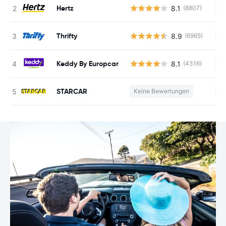
Hertz
8.1
(8807)
Ke
Thrifty
8.9
(6965)
Ke
Keddy By Europcar
8.1
(4316)
Ke
STARCAR
Keine Bewertungen
Ke