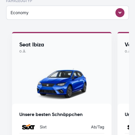
FAHRZEUGTYP
Economy
Seat Ibiza
Vol
o.ä.
o.ä.
Unsere besten Schnäppchen
Unse
Sixt
Ab
/Tag