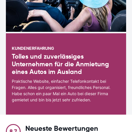
KUNDENERFAHRUNG
Tolles und zuverlässiges
Unternehmen für die Anmietung
eines Autos im Ausland
Praktische Website, einfacher Telefonkontakt bei
Fragen. Alles gut organisiert, freundliches Personal.
Habe schon ein paar Mal ein Auto bei dieser Firma
gemietet und bin bis jetzt sehr zufrieden.
Neueste Bewertungen
8.7