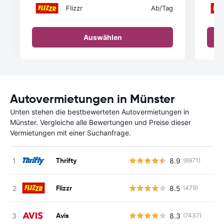
Flizzr
Ab
/Tag
Auswählen
Autovermietungen in Münster
Unten stehen die bestbewerteten Autovermietungen in
Münster. Vergleiche alle Bewertungen und Preise dieser
Vermietungen mit einer Suchanfrage.
Thrifty
8.9
(6971)
Ke
Flizzr
8.5
(479)
Avis
8.3
(7437)
Ke