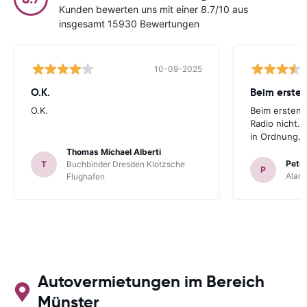
Kunden bewerten uns mit einer 8.7/10 aus
insgesamt 15930 Bewertungen
10-09-2025
O.K.
Beim ersten
O.K.
Beim ersten 
Radio nicht. 
in Ordnung.
Thomas Michael Alberti
Peter
T
Buchbinder Dresden Klotzsche
P
Alam
Flughafen
Autovermietungen im Bereich
Münster