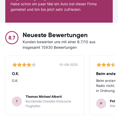
Habe schon ein paar Mal ein Auto bei dieser Firma
gemietet und bin bis jetzt sehr zufrieden.
Neueste Bewertungen
8.7
Kunden bewerten uns mit einer 8.7/10 aus
insgesamt 15930 Bewertungen
10-09-2025
O.K.
Beim ersten
O.K.
Beim ersten 
Radio nicht. 
in Ordnung.
Thomas Michael Alberti
Peter
T
Buchbinder Dresden Klotzsche
P
Alam
Flughafen