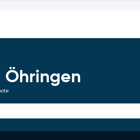
 Öhringen
bote