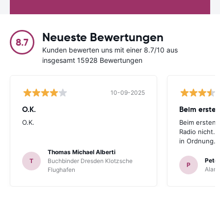
Neueste Bewertungen
8.7
Kunden bewerten uns mit einer 8.7/10 aus
insgesamt 15928 Bewertungen
10-09-2025
O.K.
Beim ersten
O.K.
Beim ersten 
Radio nicht. 
in Ordnung.
Thomas Michael Alberti
Peter
T
Buchbinder Dresden Klotzsche
P
Alam
Flughafen