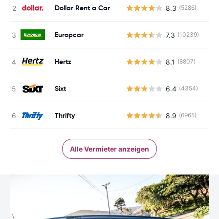
Dollar Rent a Car
8.3
(5286)
Ke
Europcar
7.3
(10239)
Ke
Hertz
8.1
(8807)
Ke
Sixt
6.4
(4354)
Ke
Thrifty
8.9
(6965)
Ke
Alle Vermieter anzeigen