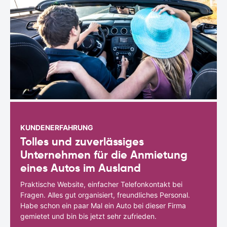
KUNDENERFAHRUNG
Tolles und zuverlässiges
Unternehmen für die Anmietung
eines Autos im Ausland
Praktische Website, einfacher Telefonkontakt bei
Fragen. Alles gut organisiert, freundliches Personal.
Habe schon ein paar Mal ein Auto bei dieser Firma
gemietet und bin bis jetzt sehr zufrieden.