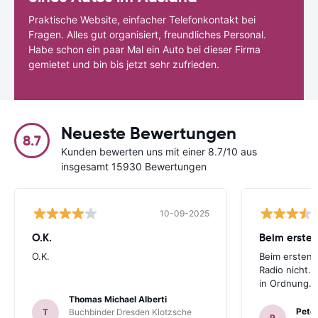
Praktische Website, einfacher Telefonkontakt bei
Fragen. Alles gut organisiert, freundliches Personal.
Habe schon ein paar Mal ein Auto bei dieser Firma
gemietet und bin bis jetzt sehr zufrieden.
Neueste Bewertungen
8.7
Kunden bewerten uns mit einer 8.7/10 aus
insgesamt 15930 Bewertungen
10-09-2025
O.K.
Beim ersten
O.K.
Beim ersten 
Radio nicht. 
in Ordnung.
Thomas Michael Alberti
Peter
T
Buchbinder Dresden Klotzsche
P