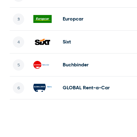
Europcar
Sixt
Buchbinder
GLOBAL Rent-a-Car