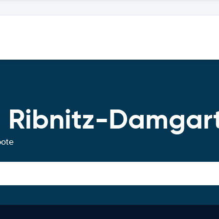
 Ribnitz-Damgar
bote