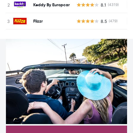
Keddy By Europcar
8.1
(4319)
Ke
Flizzr
8.5
(479)
Ke