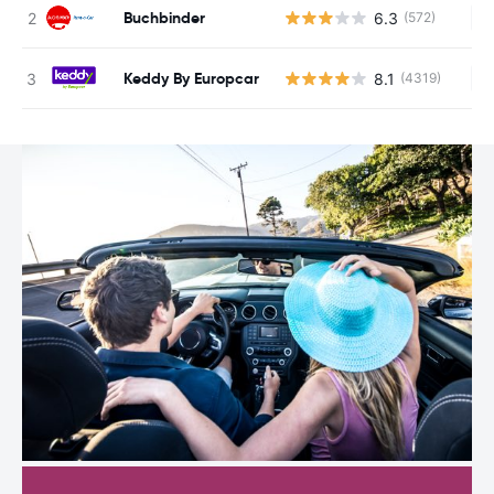
Buchbinder
6.3
(572)
Ke
Keddy By Europcar
8.1
(4319)
Ke