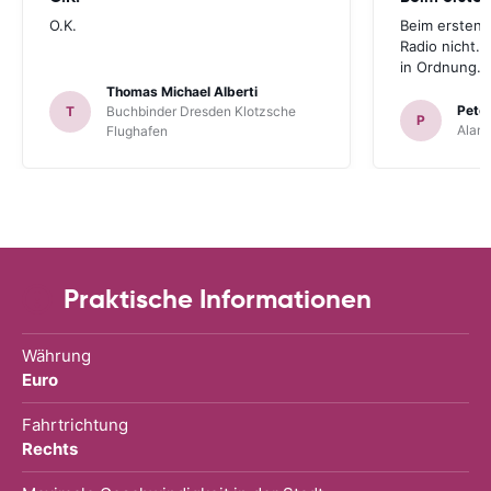
O.K.
Beim ersten 
Radio nicht. 
in Ordnung.
Thomas Michael Alberti
Peter
T
Buchbinder Dresden Klotzsche
P
Alam
Flughafen
Praktische Informationen
Währung
Euro
Fahrtrichtung
Rechts