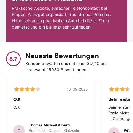
Praktische Website, einfacher Telefonkontakt bei
Fragen. Alles gut organisiert, freundliches Personal.
Habe schon ein paar Mal ein Auto bei dieser Firma
gemietet und bin bis jetzt sehr zufrieden.
Neueste Bewertungen
8.7
Kunden bewerten uns mit einer 8.7/10 aus
insgesamt 15930 Bewertungen
10-09-2025
O.K.
Beim ersten
O.K.
Beim ersten 
Radio nicht. 
in Ordnung.
Thomas Michael Alberti
Peter
T
Buchbinder Dresden Klotzsche
P