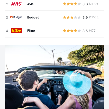
Avis
8.3
(7427)
Ke
Budget
5.9
(11503)
Ke
Flizzr
8.5
(479)
Ke