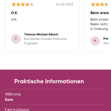
10-09-2025
O.K.
Beim ersten
O.K.
Beim ersten 
Radio nicht. 
in Ordnung.
Thomas Michael Alberti
Peter
T
Buchbinder Dresden Klotzsche
P
Alam
Flughafen
Praktische Informationen
Währung
Euro
Fahrtrichtung