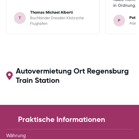
in Ordnung.
Thomas Michael Alberti
Peter
T
Buchbinder Dresden Klotzsche
P
Alam
Flughafen
Autovermietung Ort Regensburg
Train Station
Praktische Informationen
Währung