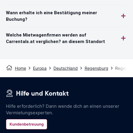
Wann erhalte ich eine Bestätigung meiner
Buchung?
Welche Mietwagenfirmen werden auf
Carrentals.at verglichen? an diesem Standort
Home
Europa
Deutschland
Regensburg
Regensbu
Hilfe und Kontakt
Hilfe erforderlich? Dann wende dich an einen unserer
Vermietungsexperten.
Kundenbetreuung