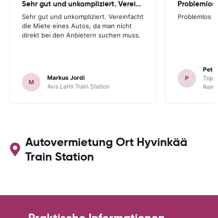
Sehr gut und unkompliziert. Vereinfacht
Problemlos
Sehr gut und unkompliziert. Vereinfacht
Problemlos
die Miete eines Autos, da man nicht
direkt bei den Anbietern suchen muss.
Peter
Markus Jordi
P
TopCa
M
Avis Lahti Train Station
Reina
Autovermietung Ort Hyvinkää
Train Station
Praktische Informationen