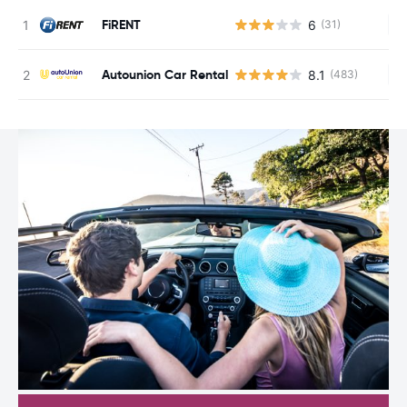
FiRENT
6
(31)
Ke
Autounion Car Rental
8.1
(483)
Ke