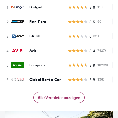
Budget
8.6
(11503)
Ke
Finn-Rent
8.5
(60)
Ke
FiRENT
6
(31)
Ke
Avis
8.4
(7427)
Ke
Europcar
8.9
(10239)
Ke
Global Rent a Car
6.8
(136)
Ke
Alle Vermieter anzeigen