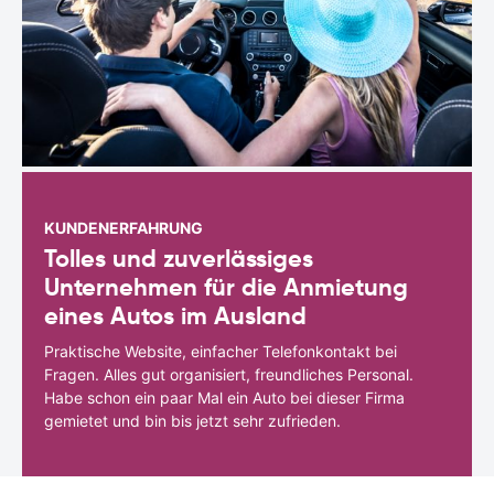
KUNDENERFAHRUNG
Tolles und zuverlässiges
Unternehmen für die Anmietung
eines Autos im Ausland
Praktische Website, einfacher Telefonkontakt bei
Fragen. Alles gut organisiert, freundliches Personal.
Habe schon ein paar Mal ein Auto bei dieser Firma
gemietet und bin bis jetzt sehr zufrieden.