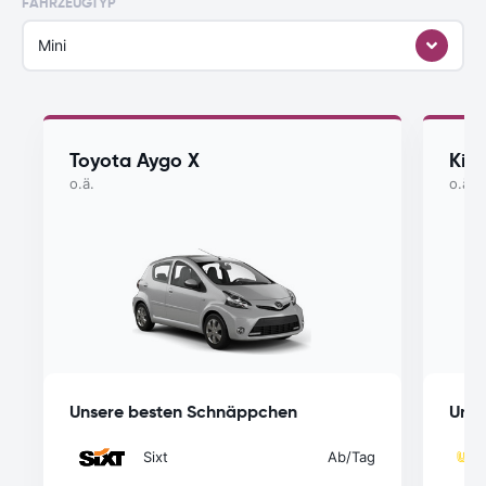
FAHRZEUGTYP
Mini
Toyota Aygo X
Kia
o.ä.
o.ä.
Unsere besten Schnäppchen
Unse
Sixt
Ab
/Tag