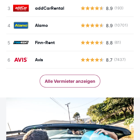
addCarRental
8.9
(193)
Alamo
8.9
(10701)
Finn-Rent
8.8
(61)
Avis
8.7
(7437)
Alle Vermieter anzeigen