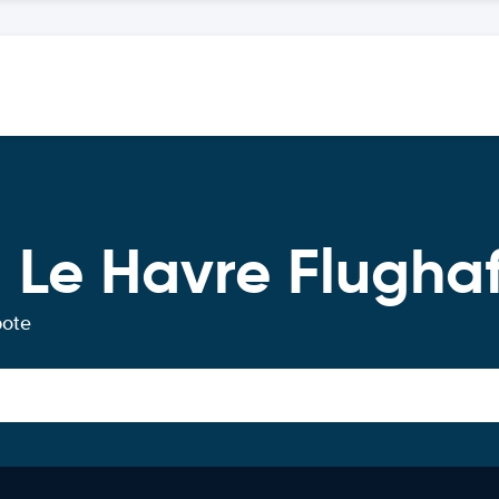
 Le Havre Flugha
bote