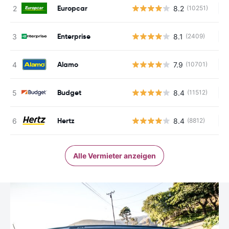
Europcar
8.2
(10251)
Ke
Enterprise
8.1
(2409)
Ke
Alamo
7.9
(10701)
Ke
Budget
8.4
(11512)
Ke
Hertz
8.4
(8812)
Ke
Alle Vermieter anzeigen