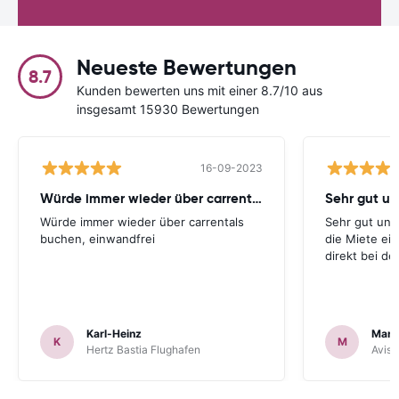
Neueste Bewertungen
8.7
Kunden bewerten uns mit einer 8.7/10 aus
insgesamt 15930 Bewertungen
16-09-2023
Würde immer wieder über carrentals
Würde immer wieder über carrentals
Sehr gut und
buchen, einwandfrei
die Miete ei
direkt bei d
Karl-Heinz
Mark
K
M
Hertz Bastia Flughafen
Avis 