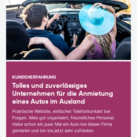
KUNDENERFAHRUNG
Tolles und zuverlässiges
Unternehmen für die Anmietung
eines Autos im Ausland
Praktische Website, einfacher Telefonkontakt bei
Fragen. Alles gut organisiert, freundliches Personal.
Habe schon ein paar Mal ein Auto bei dieser Firma
gemietet und bin bis jetzt sehr zufrieden.