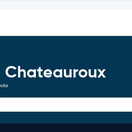
g Chateauroux
bote