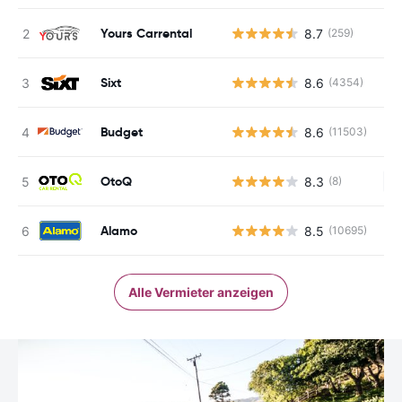
Yours Carrental
8.7
(259)
Sixt
8.6
(4354)
Budget
8.6
(11503)
OtoQ
8.3
(8)
Ke
Alamo
8.5
(10695)
Alle Vermieter anzeigen