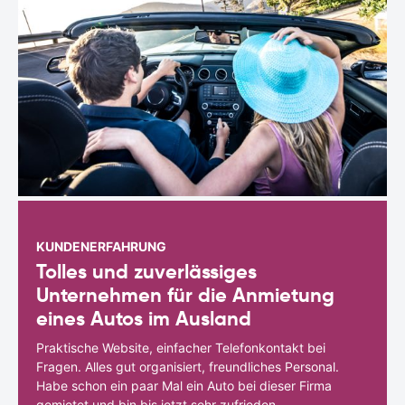
KUNDENERFAHRUNG
Tolles und zuverlässiges
Unternehmen für die Anmietung
eines Autos im Ausland
Praktische Website, einfacher Telefonkontakt bei
Fragen. Alles gut organisiert, freundliches Personal.
Habe schon ein paar Mal ein Auto bei dieser Firma
gemietet und bin bis jetzt sehr zufrieden.