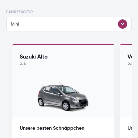
FAHRZEUGTYP
Mini
Suzuki Alto
Vol
o.ä.
o.ä.
Unsere besten Schnäppchen
Unse