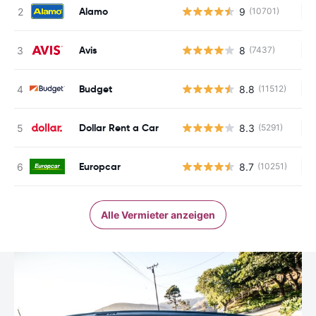
Alamo
9
(10701)
Ke
Avis
8
(7437)
Ke
Budget
8.8
(11512)
Ke
Dollar Rent a Car
8.3
(5291)
Ke
Europcar
8.7
(10251)
Ke
Alle Vermieter anzeigen