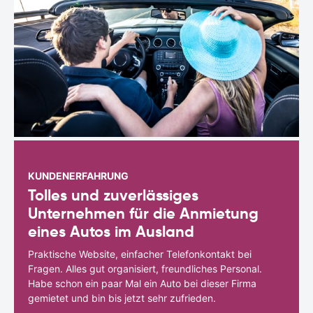
KUNDENERFAHRUNG
Tolles und zuverlässiges
Unternehmen für die Anmietung
eines Autos im Ausland
Praktische Website, einfacher Telefonkontakt bei
Fragen. Alles gut organisiert, freundliches Personal.
Habe schon ein paar Mal ein Auto bei dieser Firma
gemietet und bin bis jetzt sehr zufrieden.