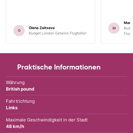
Mart
Olena Zaitseva
M
Budg
O
Budget London Gatwick Flughafen
Flug
Praktische Informationen
Währung
British pound
Fahrtrichtung
Links
Maximale Geschwindigkeit in der Stadt
48 km/h