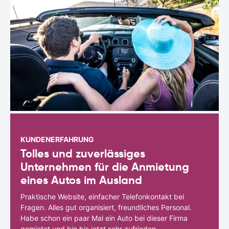
KUNDENERFAHRUNG
Tolles und zuverlässiges
Unternehmen für die Anmietung
eines Autos im Ausland
Praktische Website, einfacher Telefonkontakt bei
Fragen. Alles gut organisiert, freundliches Personal.
Habe schon ein paar Mal ein Auto bei dieser Firma
gemietet und bin bis jetzt sehr zufrieden.