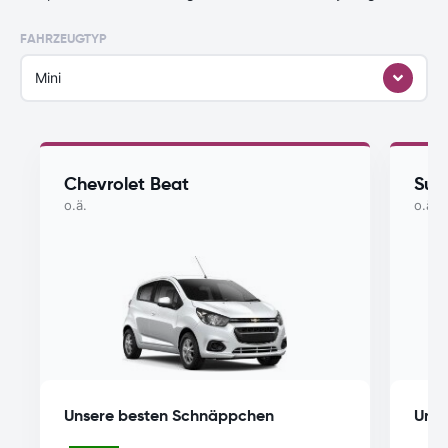
FAHRZEUGTYP
Mini
Chevrolet Beat
Suz
o.ä.
o.ä.
Unsere besten Schnäppchen
Unse