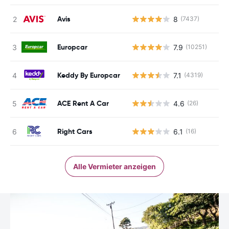
Avis
8
(7437)
Europcar
7.9
(10251)
Keddy By Europcar
7.1
(4319)
ACE Rent A Car
4.6
(26)
Right Cars
6.1
(16)
Alle Vermieter anzeigen