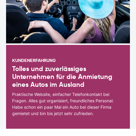
KUNDENERFAHRUNG
Tolles und zuverlässiges
Unternehmen für die Anmietung
eines Autos im Ausland
Praktische Website, einfacher Telefonkontakt bei
Fragen. Alles gut organisiert, freundliches Personal.
Habe schon ein paar Mal ein Auto bei dieser Firma
gemietet und bin bis jetzt sehr zufrieden.