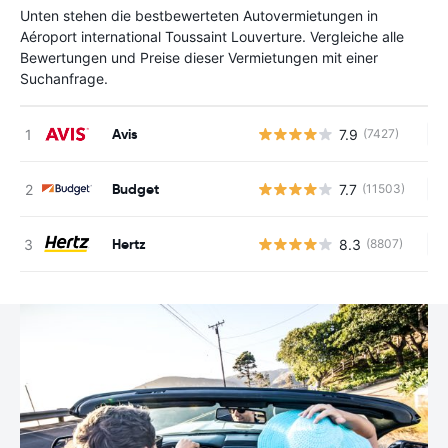
Unten stehen die bestbewerteten Autovermietungen in
Aéroport international Toussaint Louverture. Vergleiche alle
Bewertungen und Preise dieser Vermietungen mit einer
Suchanfrage.
Avis
7.9
(7427)
Ke
Budget
7.7
(11503)
Ke
Hertz
8.3
(8807)
Ke