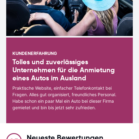
KUNDENERFAHRUNG
Tolles und zuverlässiges
Unternehmen für die Anmietung
eines Autos im Ausland
Praktische Website, einfacher Telefonkontakt bei
Fragen. Alles gut organisiert, freundliches Personal.
Habe schon ein paar Mal ein Auto bei dieser Firma
gemietet und bin bis jetzt sehr zufrieden.
Neueste Bewertungen