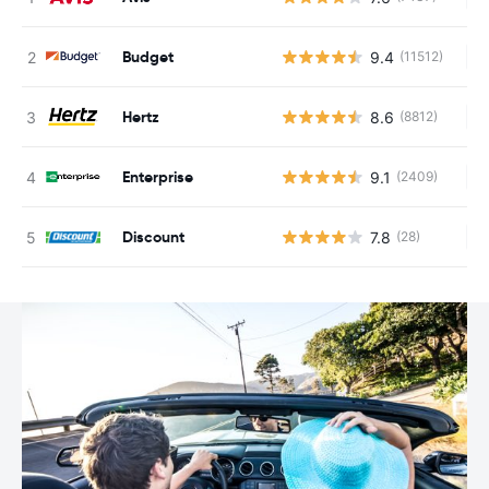
Budget
9.4
(11512)
Ke
Hertz
8.6
(8812)
Ke
Enterprise
9.1
(2409)
Ke
Discount
7.8
(28)
Ke