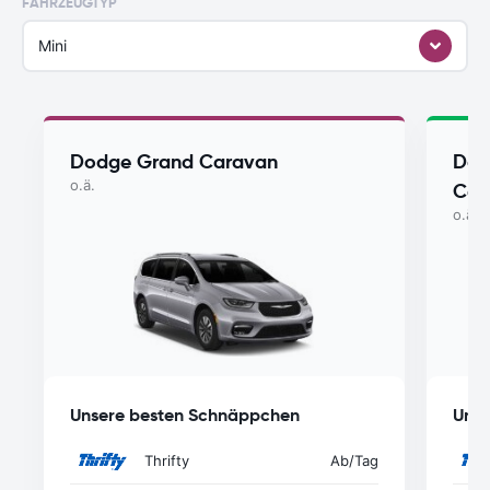
FAHRZEUGTYP
Mini
Dodge Grand Caravan
Dod
o.ä.
Car
o.ä.
Unsere besten Schnäppchen
Unse
Thrifty
Ab
/Tag