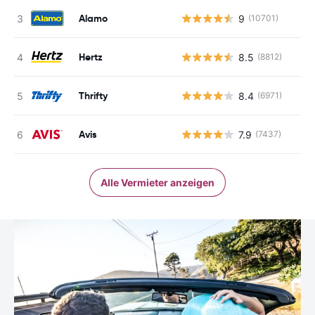
Alamo
9
(10701)
Hertz
8.5
(8812)
Thrifty
8.4
(6971)
Avis
7.9
(7437)
Alle Vermieter anzeigen