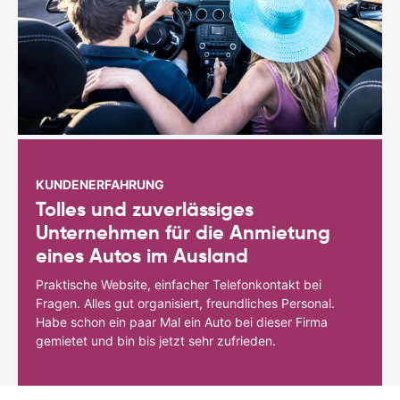
KUNDENERFAHRUNG
Tolles und zuverlässiges
Unternehmen für die Anmietung
eines Autos im Ausland
Praktische Website, einfacher Telefonkontakt bei
Fragen. Alles gut organisiert, freundliches Personal.
Habe schon ein paar Mal ein Auto bei dieser Firma
gemietet und bin bis jetzt sehr zufrieden.