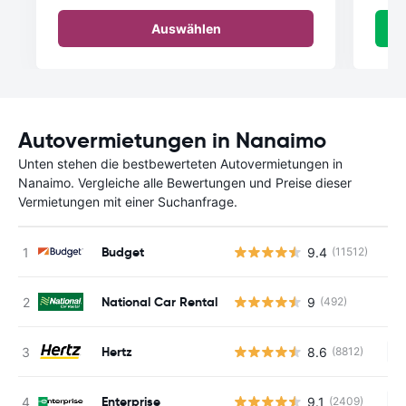
Auswählen
Autovermietungen in Nanaimo
Unten stehen die bestbewerteten Autovermietungen in
Nanaimo. Vergleiche alle Bewertungen und Preise dieser
Vermietungen mit einer Suchanfrage.
Budget
9.4
(11512)
National Car Rental
9
(492)
Hertz
8.6
(8812)
Ke
Enterprise
9.1
(2409)
Ke