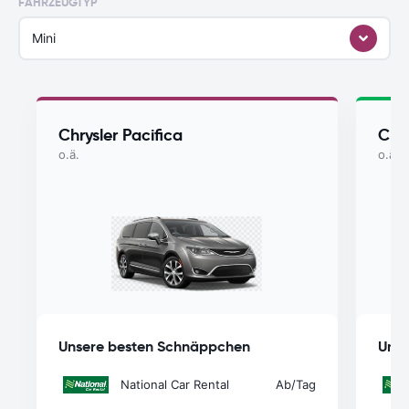
FAHRZEUGTYP
Mini
Chrysler Pacifica
Chry
o.ä.
o.ä.
Unsere besten Schnäppchen
Unse
National Car Rental
Ab
/Tag