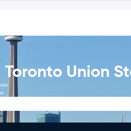
Toronto Union St
bote
e.