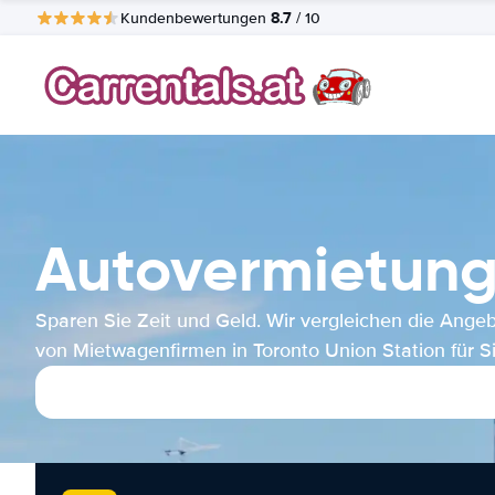
8.7
Kundenbewertungen
/ 10
Autovermietung 
Sparen Sie Zeit und Geld. Wir vergleichen die Ange
von Mietwagenfirmen in Toronto Union Station für Si