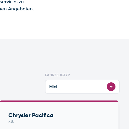
services zu
enen Angeboten.
FAHRZEUGTYP
Mini
Chrysler Pacifica
o.ä.