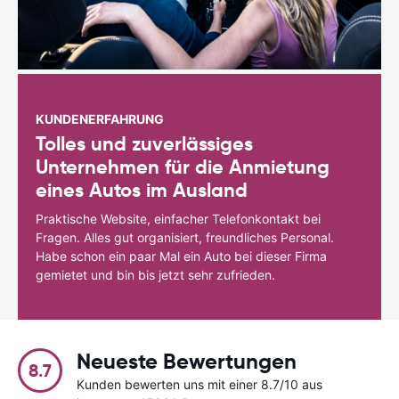
KUNDENERFAHRUNG
Tolles und zuverlässiges
Unternehmen für die Anmietung
eines Autos im Ausland
Praktische Website, einfacher Telefonkontakt bei
Fragen. Alles gut organisiert, freundliches Personal.
Habe schon ein paar Mal ein Auto bei dieser Firma
gemietet und bin bis jetzt sehr zufrieden.
Neueste Bewertungen
8.7
Kunden bewerten uns mit einer 8.7/10 aus