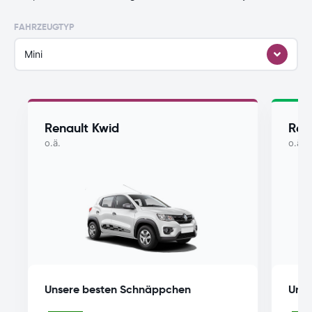
FAHRZEUGTYP
Mini
Renault Kwid
Ren
o.ä.
o.ä.
Unsere besten Schnäppchen
Unse