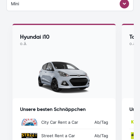
Mini
Hyundai i10
Toy
o.ä.
o.ä.
Unsere besten Schnäppchen
Unse
City Car Rent a Car
Ab
/Tag
Street Rent a Car
Ab
/Tag