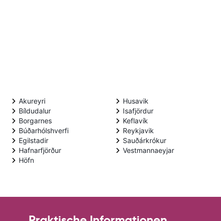
Akureyri
Husavik
Bíldudalur
Isafjördur
Borgarnes
Keflavík
Búðarhólshverfi
Reykjavik
Egilstadir
Sauðárkrókur
Hafnarfjörður
Vestmannaeyjar
Höfn
Praktische Informationen