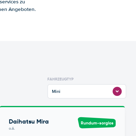
services zu
enen Angeboten.
FAHRZEUGTYP
Mini
Daihatsu Mira
Rundum-sorglos
o.ä.