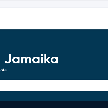
g Jamaika
bote