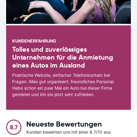
KUNDENERFAHRUNG
Tolles und zuverlässiges
Unternehmen für die Anmietung
eines Autos im Ausland
Praktische Website, einfacher Telefonkontakt bei
Fragen. Alles gut organisiert, freundliches Personal.
Habe schon ein paar Mal ein Auto bei dieser Firma
gemietet und bin bis jetzt sehr zufrieden.
Neueste Bewertungen
8.7
Kunden bewerten uns mit einer 8.7/10 aus