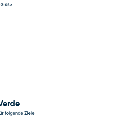
e Grüße
Verde
ür folgende Ziele