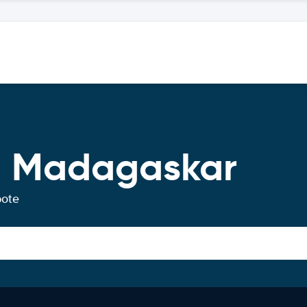
g Madagaskar
bote