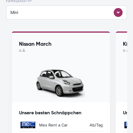
FAHRZEUGTYP
Mini
Nissan March
Kia 
o.ä.
o.ä.
Unsere besten Schnäppchen
Unse
Mex Rent a Car
Ab
/Tag