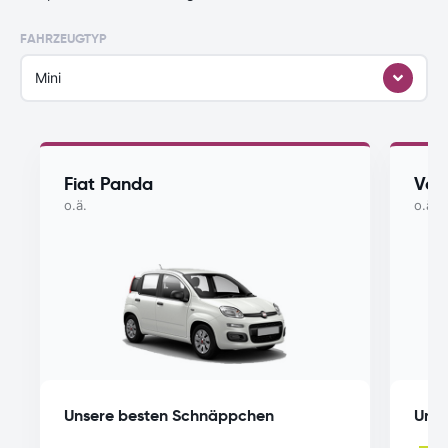
FAHRZEUGTYP
Mini
Fiat Panda
Vol
o.ä.
o.ä.
Unsere besten Schnäppchen
Unse