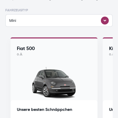
FAHRZEUGTYP
Mini
Fiat 500
Kia
o.ä.
o.ä.
Unsere besten Schnäppchen
Unse