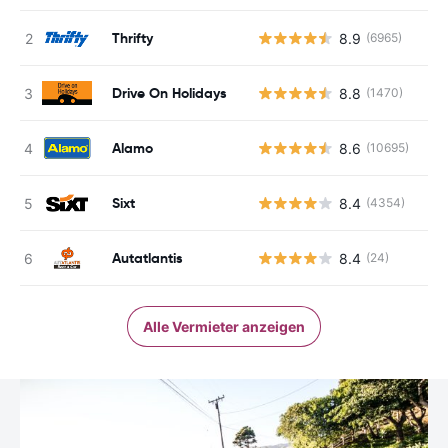
Thrifty
8.9
(6965)
Drive On Holidays
8.8
(1470)
Alamo
8.6
(10695)
Sixt
8.4
(4354)
Autatlantis
8.4
(24)
Alle Vermieter anzeigen