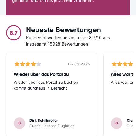
gemietet und bin bis jetzt sehr zufrieden.
Neueste Bewertungen
8.7
Kunden bewerten uns mit einer 8.7/10 aus
insgesamt 15928 Bewertungen
08-06-2026
Wieder über das Portal zu
Alles war ta
Wieder über das Portal zu buchen
Alles war tad
kommt durchaus in Betracht
Dirk Schillmoller
Olen
D
O
Guerin Lissabon Flughafen
Gueri