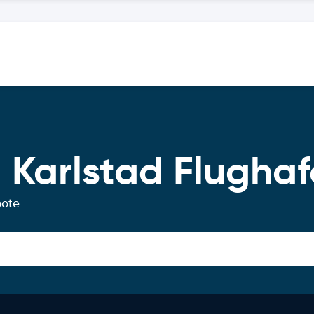
 Karlstad Flugha
bote