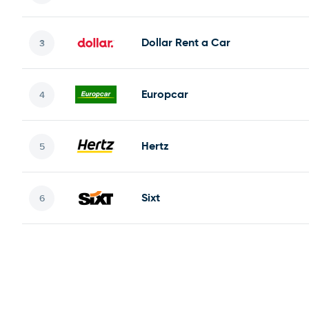
Dollar Rent a Car
Europcar
Hertz
Sixt