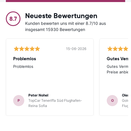
Neueste Bewertungen
8.7
Kunden bewerten uns mit einer 8.7/10 aus
insgesamt 15930 Bewertungen
15-06-2026
Problemlos
Problemlos
Gutes Vermitt
Preise anbiet
Peter Nohel
Olen
P
TopCar Teneriffa Süd Flughafen-
O
Gold
Reina Sofia
Flug