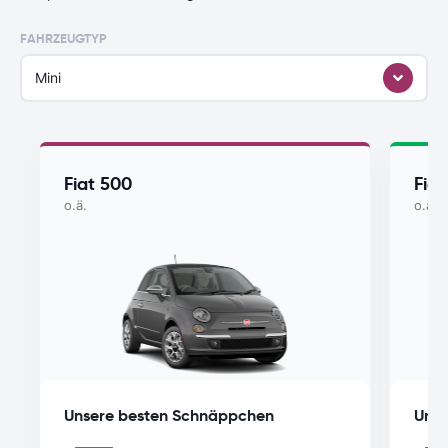
FAHRZEUGTYP
Mini
Fiat 500
Fiat
o.ä.
o.ä.
Unsere besten Schnäppchen
Unse