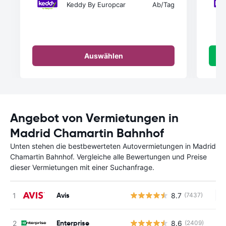
Keddy By Europcar
Ab
/Tag
Auswählen
Angebot von Vermietungen in
Madrid Chamartin Bahnhof
Unten stehen die bestbewerteten Autovermietungen in Madrid
Chamartin Bahnhof. Vergleiche alle Bewertungen und Preise
dieser Vermietungen mit einer Suchanfrage.
Avis
8.7
(7437)
Ke
Enterprise
8.6
(2409)