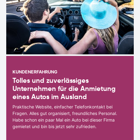
KUNDENERFAHRUNG
Tolles und zuverlässiges
Unternehmen für die Anmietung
eines Autos im Ausland
Praktische Website, einfacher Telefonkontakt bei
Fragen. Alles gut organisiert, freundliches Personal.
Habe schon ein paar Mal ein Auto bei dieser Firma
gemietet und bin bis jetzt sehr zufrieden.