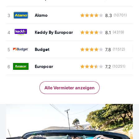
Alamo
8.3
(10701)
Keddy By Europcar
8.1
(4319)
Budget
7.8
(11512)
Ke
Europcar
7.2
(10251)
Ke
Alle Vermieter anzeigen