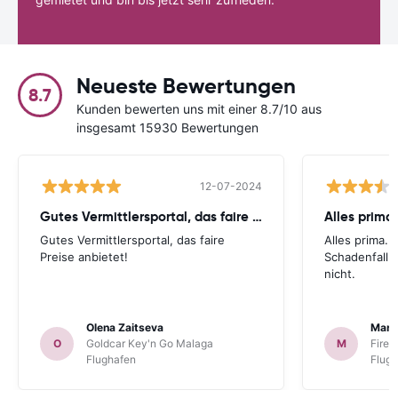
Neueste Bewertungen
8.7
Kunden bewerten uns mit einer 8.7/10 aus
insgesamt 15930 Bewertungen
12-07-2024
Gutes Vermittlersportal, das faire Preise
Alles prima
Gutes Vermittlersportal, das faire
Alles prima. 
Preise anbietet!
Schadenfall p
nicht.
Olena Zaitseva
Mart
O
Goldcar Key'n Go Malaga
M
FireF
Flughafen
Flug