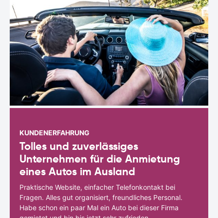
KUNDENERFAHRUNG
Tolles und zuverlässiges
Unternehmen für die Anmietung
eines Autos im Ausland
Praktische Website, einfacher Telefonkontakt bei
Fragen. Alles gut organisiert, freundliches Personal.
Habe schon ein paar Mal ein Auto bei dieser Firma
gemietet und bin bis jetzt sehr zufrieden.