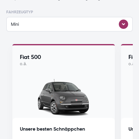
FAHRZEUGTYP
Mini
Fiat 500
Fia
o.ä.
o.ä.
Unsere besten Schnäppchen
Unse