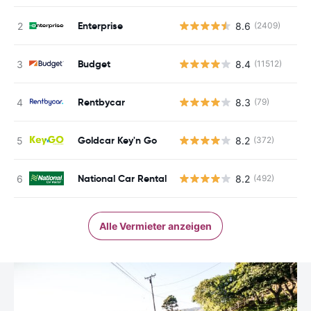
Enterprise
8.6
(2409)
Budget
8.4
(11512)
Rentbycar
8.3
(79)
Goldcar Key'n Go
8.2
(372)
National Car Rental
8.2
(492)
Alle Vermieter anzeigen