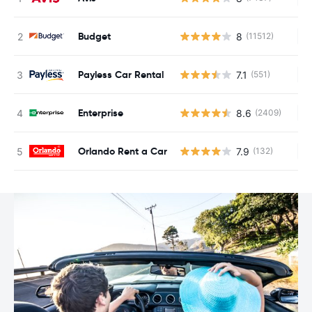
Budget
8
(11512)
Ke
Payless Car Rental
7.1
(551)
Ke
Enterprise
8.6
(2409)
Ke
Orlando Rent a Car
7.9
(132)
Ke