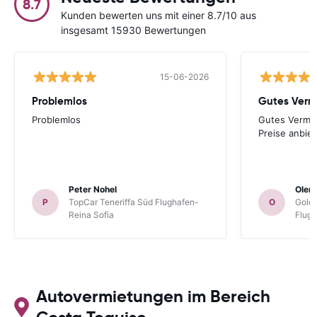
8.7
Kunden bewerten uns mit einer 8.7/10 aus
insgesamt 15930 Bewertungen
15-06-2026
Problemlos
Problemlos
Gutes Vermitt
Preise anbiet
Peter Nohel
Olen
P
TopCar Teneriffa Süd Flughafen-
O
Gold
Reina Sofia
Flug
Autovermietungen im Bereich