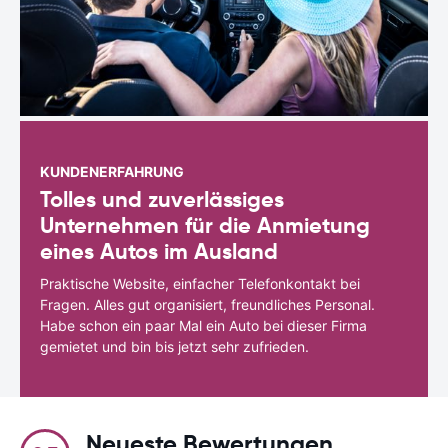
KUNDENERFAHRUNG
Tolles und zuverlässiges
Unternehmen für die Anmietung
eines Autos im Ausland
Praktische Website, einfacher Telefonkontakt bei
Fragen. Alles gut organisiert, freundliches Personal.
Habe schon ein paar Mal ein Auto bei dieser Firma
gemietet und bin bis jetzt sehr zufrieden.
Neueste Bewertungen