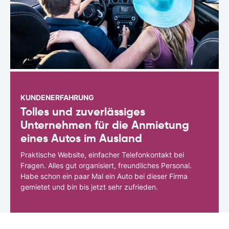
KUNDENERFAHRUNG
Tolles und zuverlässiges
Unternehmen für die Anmietung
eines Autos im Ausland
Praktische Website, einfacher Telefonkontakt bei
Fragen. Alles gut organisiert, freundliches Personal.
Habe schon ein paar Mal ein Auto bei dieser Firma
gemietet und bin bis jetzt sehr zufrieden.