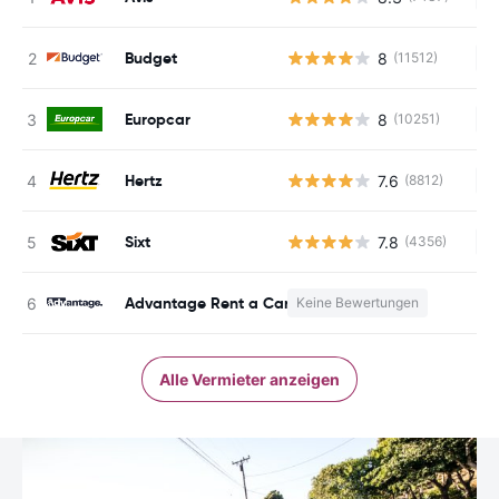
Budget
8
(11512)
Ke
Europcar
8
(10251)
Ke
Hertz
7.6
(8812)
Ke
Sixt
7.8
(4356)
Ke
Advantage Rent a Car
Keine Bewertungen
K
Alle Vermieter anzeigen