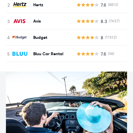
Hertz
7.6
(8812)
Ke
Avis
8.3
(7437)
Ke
Budget
8
(11512)
Ke
Bluu Car Rental
7.6
(56)
Ke