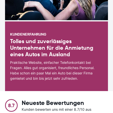
KUNDENERFAHRUNG
Tolles und zuverlässiges
Unternehmen für die Anmietung
eines Autos im Ausland
Praktische Website, einfacher Telefonkontakt bei
Fragen. Alles gut organisiert, freundliches Personal.
Habe schon ein paar Mal ein Auto bei dieser Firma
gemietet und bin bis jetzt sehr zufrieden.
Neueste Bewertungen
8.7
Kunden bewerten uns mit einer 8.7/10 aus