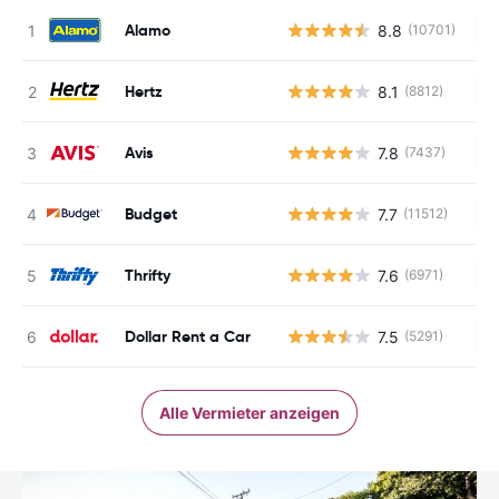
Alamo
8.8
(10701)
Ke
Hertz
8.1
(8812)
Ke
Avis
7.8
(7437)
Ke
Budget
7.7
(11512)
Ke
Thrifty
7.6
(6971)
Ke
Dollar Rent a Car
7.5
(5291)
Ke
Alle Vermieter anzeigen