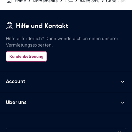
Home
Nordamerika
USA
%Region%
Cape Canaver
Hilfe und Kontakt
Hilfe erforderlich? Dann wende dich an einen unserer
Vermietungsexperten.
Kundenbetreuung
Account
Über uns