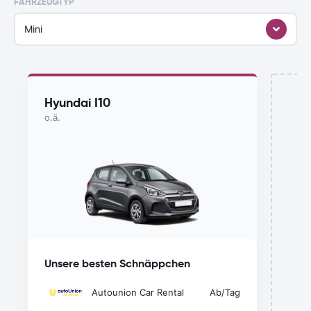
FAHRZEUGTYP
Mini
Hyundai I10
o.ä.
Mi
Unsere besten Schnäppchen
Autounion Car Rental
Ab
/Tag