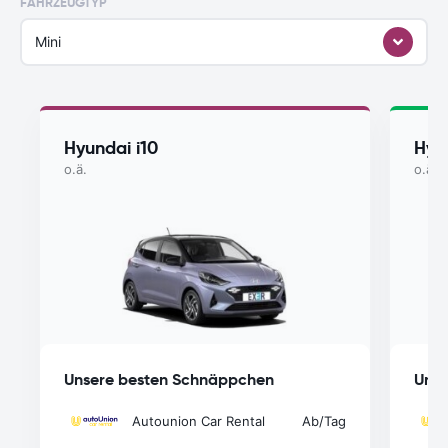
FAHRZEUGTYP
Mini
Hyundai i10
Hyu
o.ä.
o.ä.
Unsere besten Schnäppchen
Unse
Autounion Car Rental
Ab
/Tag